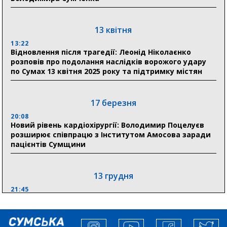
30 липня
19:38
Сумська клінічна лікарня Святого Пантелеймона
13 квітня
здобула головну відзнаку в медичній сфері України
13:22
Відновлення після трагедії: Леонід Ніколаєнко
18:33
розповів про подолання наслідків ворожого удару
Олексій Романько долучився до обговорення Плану
по Сумах 13 квітня 2025 року та підтримку містян
стійкості Сумщини з Прем’єр-міністром
18:11
17 березня
Місто посилює міжнародну співпрацю: Суми
отримали 12 потужних станцій для Пунктів обігріву
20:08
Новий рівень кардіохірургії: Володимир Поцелуєв
розширює співпрацю з Інститутом Амосова заради
пацієнтів Сумщини
13 грудня
21:45
“Внесення змін до процедури публічних закупівель має
збільшити завантаження стратегічних українських
виробників”, – нардеп Максим Гузенко