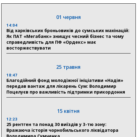
прифронтової Сумщини: перша група оздоровилася
в Австрії
01 червня
18:30
Ніколаєнко: у Сумах погодили 115 компенсацій на
14:04
відновлення житла майже на 6,6 млн грн
Від харківських броньовиків до сумських махінацій:
Як ПАТ «Мегабанк» знищує чесний бізнес та чому
справедливість для ПФ «Ордекс» має
восторжествувати
31 липня
21:01
До 19 400 гривень на паливо: Пенсійний фонд
25 травня
Сумщини пояснив, як отримати допомогу на зиму
18:47
Благодійний фонд молодіжної ініціативи «Надія»
17:52
передав вантаж для лікарень Сум: Володимир
«Укрексімбанк» припиняє виплату пенсій: у
Поцелуєв про важливість підтримки прикордоння
Пенсійному фонді Сумщини пояснили, що робити
людям
15 квітня
11:00
Артем Кобзар вручив родинам 20 полеглих Героїв
12:23
відзнаки «Почесного громадянина міста Суми»
25 рентген та понад 30 виїздів у 3-тю зону:
Вражаюча історія чорнобильського ліквідатора
Володимира Сумченка