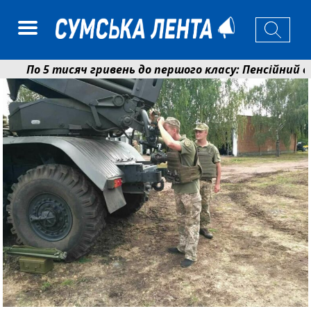
По 5 тисяч гривень до першого класу: Пенсійний фо
Ніколаєнко: у Сумах погодили 115 компенсацій на від