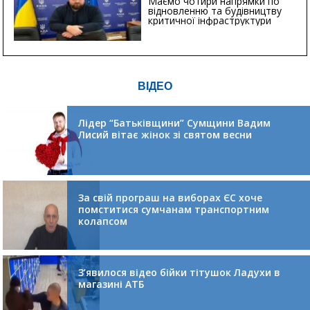
Маємо чотири напрямки по
відновленню та будівництву
критичної інфраструктури
ВІДЕО
Лідер “Батьківщини” Сумщини Вадим
Лисий вітає жінок зі святом весни
За свій програш на виборах ЄС хоче
помститися сумчанам транспортним
колапсом
З’явилося відео бійки тітушок Ладухи в
магазині АТБ