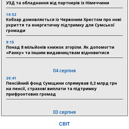
УЗД та обладнання від партнерів із Німеччини
10:52
Кобзар домовляється із Червоним Хрестом про нові
укриття та енергетичну підтримку для Сумської
громади
9:15
Понад 8 мільйонів книжок згоріли. Як допомогти
«Ранку» та іншим видавництвам відновитися
04 серпня
20:41
Пенсійний фонд Сумщини спрямував 0,2 млрд грн
на пенсії, страхові виплати та підтримку
прифронтових громад
03 серпня
18:54
СВІТ
Романько розширює програму відпочинку дітей із