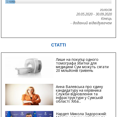
1
голос
голосів
20.05.2020
-
30.09.2020
Кінець
- доданий відвідувачем
СТАТТІ
Лише на покупці одного
томографа збитки для
медицини Сум можуть сягати
20 мільйонів гривень
Анна Валевська про єдину
кандидатуру на керівника
Служби відновлення та
інфраструктури у Сумській
області: Хіба...
Нардеп Микола Задорожній: