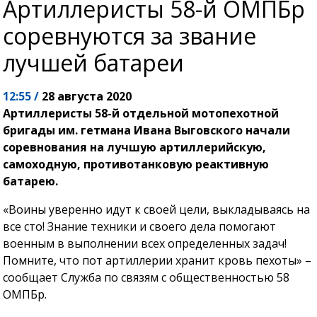
Артиллеристы 58-й ОМПБр
соревнуются за звание
лучшей батареи
12:55 /
28 августа 2020
Артиллеристы 58-й отдельной мотопехотной
бригады им. гетмана Ивана Выговского начали
соревнования на лучшую артиллерийскую,
самоходную, противотанковую реактивную
батарею.
«Воины уверенно идут к своей цели, выкладываясь на
все сто! Знание техники и своего дела помогают
военным в выполнении всех определенных задач!
Помните, что пот артиллерии хранит кровь пехоты» –
сообщает Служба по связям с общественностью 58
ОМПБр.