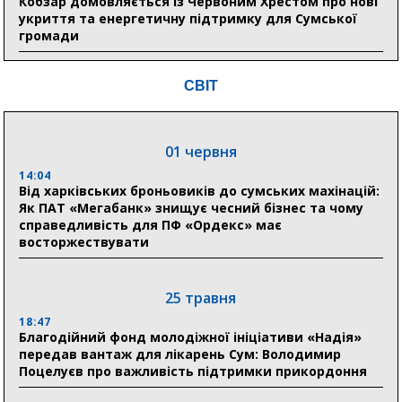
Кобзар домовляється із Червоним Хрестом про нові
укриття та енергетичну підтримку для Сумської
громади
9:15
СВІТ
Понад 8 мільйонів книжок згоріли. Як допомогти
«Ранку» та іншим видавництвам відновитися
01 червня
04 серпня
14:04
20:41
Від харківських броньовиків до сумських махінацій:
Пенсійний фонд Сумщини спрямував 0,2 млрд грн
Як ПАТ «Мегабанк» знищує чесний бізнес та чому
на пенсії, страхові виплати та підтримку
справедливість для ПФ «Ордекс» має
прифронтових громад
восторжествувати
03 серпня
25 травня
18:54
18:47
Романько розширює програму відпочинку дітей із
Благодійний фонд молодіжної ініціативи «Надія»
прифронтової Сумщини: перша група оздоровилася
передав вантаж для лікарень Сум: Володимир
в Австрії
Поцелуєв про важливість підтримки прикордоння
18:30