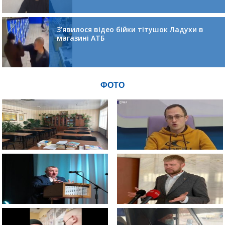
З’явилося відео бійки тітушок Ладухи в
магазині АТБ
ФОТО