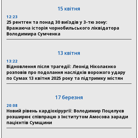
Ніколаєнко: у Сумах погодили 115 компенсацій на
15 квітня
відновлення житла майже на 6,6 млн грн
12:23
25 рентген та понад 30 виїздів у 3-тю зону:
Вражаюча історія чорнобильського ліквідатора
31 липня
Володимира Сумченка
21:01
До 19 400 гривень на паливо: Пенсійний фонд
Сумщини пояснив, як отримати допомогу на зиму
13 квітня
13:22
17:52
Відновлення після трагедії: Леонід Ніколаєнко
«Укрексімбанк» припиняє виплату пенсій: у
розповів про подолання наслідків ворожого удару
Пенсійному фонді Сумщини пояснили, що робити
по Сумах 13 квітня 2025 року та підтримку містян
людям
11:00
Артем Кобзар вручив родинам 20 полеглих Героїв
17 березня
відзнаки «Почесного громадянина міста Суми»
20:08
Новий рівень кардіохірургії: Володимир Поцелуєв
розширює співпрацю з Інститутом Амосова заради
30 липня
пацієнтів Сумщини
19:38
Сумська клінічна лікарня Святого Пантелеймона