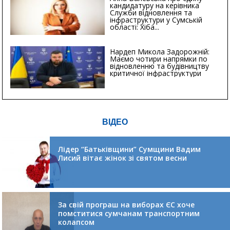
кандидатуру на керівника
Служби відновлення та
інфраструктури у Сумській
області: Хіба...
Нардеп Микола Задорожній:
Маємо чотири напрямки по
відновленню та будівництву
критичної інфраструктури
ВІДЕО
Лідер “Батьківщини” Сумщини Вадим
Лисий вітає жінок зі святом весни
За свій програш на виборах ЄС хоче
помститися сумчанам транспортним
колапсом