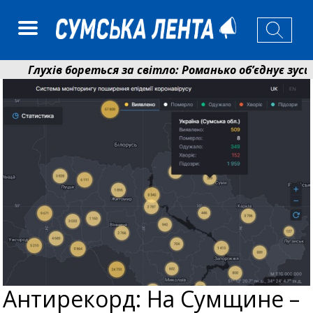
Глухів бореться за світло: Романько об’єднує зусилл
Пенсійний фонд Сумщини спрямував 0,2 млрд грн на 
Антирекорд: На Сумщине –