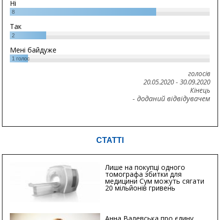
Ні
8
Так
2
Мені байдуже
1
голос
голосів
20.05.2020
-
30.09.2020
Кінець
- доданий відвідувачем
СТАТТІ
Лише на покупці одного
томографа збитки для
медицини Сум можуть сягати
20 мільйонів гривень
Анна Валевська про єдину