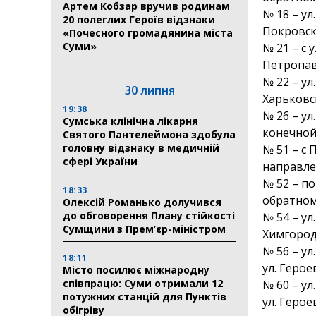
Артем Кобзар вручив родинам
№ 18 – ул
20 полеглих Героїв відзнаки
Покровск
«Почесного громадянина міста
Суми»
№ 21 – с
Петропав
№ 22 – ул
30 липня
Харьковс
19:38
№ 26 – ул
Сумська клінічна лікарня
конечной
Святого Пантелеймона здобула
головну відзнаку в медичній
№ 51 – с
сфері України
направле
№ 52 – по
18:33
обратном
Олексій Романько долучився
до обговорення Плану стійкості
№ 54 – ул
Сумщини з Прем’єр-міністром
Химгород
№ 56 – ул
18:11
ул. Герое
Місто посилює міжнародну
співпрацю: Суми отримали 12
№ 60 – ул
потужних станцій для Пунктів
ул. Герое
обігріву