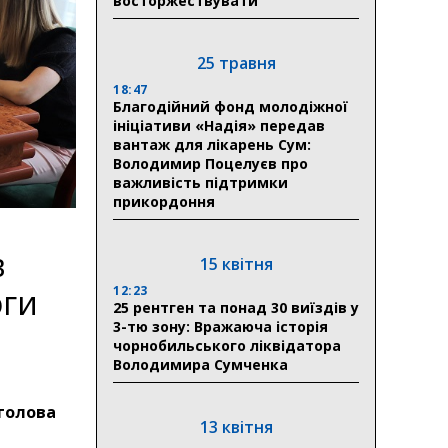
восторжествувати
25 травня
18:47
Благодійний фонд молодіжної
ініціативи «Надія» передав
вантаж для лікарень Сум:
Володимир Поцелуєв про
важливість підтримки
прикордоння
в
15 квітня
оги
12:23
25 рентген та понад 30 виїздів у
3-тю зону: Вражаюча історія
чорнобильського ліквідатора
Володимира Сумченка
 голова
13 квітня