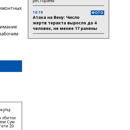
рестораны
ремонтных
10:19
ФОТО
Атака на Вену: Число
жертв теракта выросло до 4
нимание
человек, не менее 17 ранены
 рабочим
купці
 збитки
ини Сум
гати 20
гривень