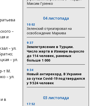
Максим Гузенко
04 листопада
дратьева
10:02
Зеленский отреагировал на
вского –
освобождение Маркива
кая и
9:37
Землетрясение в Турции.
зал – ул.
Число жертв в Измире выросло
братно;
до 114 человек, раненых
цкая – ул.
больше 1 000
9:34
р-т М.
Новый антирекорд. В Украине
ко – ул.
за сутки Covid-19 подтвердился
у 9 524 человек
03 листопада
 и в
17:52