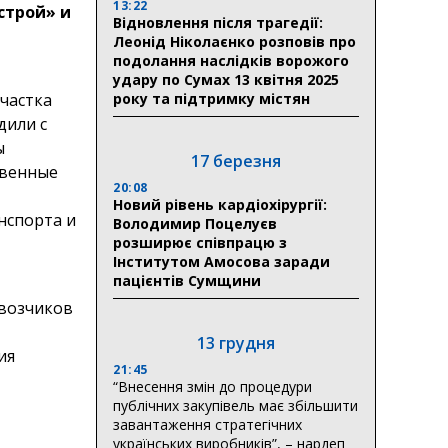
13:22
строй» и
Відновлення після трагедії:
Леонід Ніколаєнко розповів про
подолання наслідків ворожого
удару по Сумах 13 квітня 2025
року та підтримку містян
частка
дили с
ы
17 березня
твенные
20:08
Новий рівень кардіохірургії:
нспорта и
Володимир Поцелуєв
розширює співпрацю з
Інститутом Амосова заради
пацієнтів Сумщини
евозчиков
13 грудня
ия
21:45
“Внесення змін до процедури
публічних закупівель має збільшити
завантаження стратегічних
українських виробників”, – нардеп