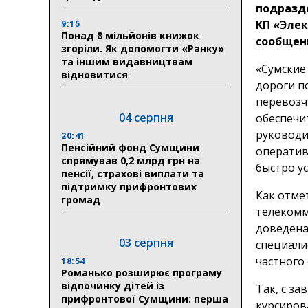
подразд
КП «Эле
9:15
Понад 8 мільйонів книжок
сообщени
згоріли. Як допомогти «Ранку»
та іншим видавництвам
«Сумские
відновитися
дороги п
перевозч
04 серпня
обеспечи
руководи
20:41
Пенсійний фонд Сумщини
оператив
спрямував 0,2 млрд грн на
быстро ус
пенсії, страхові виплати та
підтримку прифронтових
Как отме
громад
телекомм
доведена
03 серпня
специали
частного
18:54
Романько розширює програму
відпочинку дітей із
Так, с з
прифронтової Сумщини: перша
курсиров