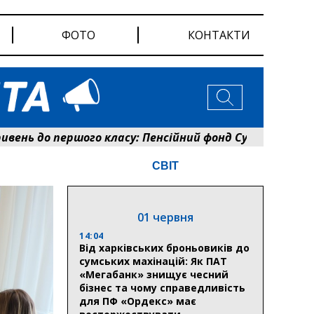
ФОТО
КОНТАКТИ
до першого класу: Пенсійний фонд Сумщини розпочав 
СВІТ
01 червня
14:04
Від харківських броньовиків до
сумських махінацій: Як ПАТ
«Мегабанк» знищує чесний
бізнес та чому справедливість
для ПФ «Ордекс» має