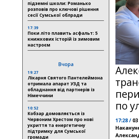
підземні школи: Романько
розповів про ключові рішення
сесії Сумської облради
17:39
Поки літо плавить асфальт: 5
книжкових історій із зимовим
настроєм
Вчора
Алек
19:27
Лікарня Святого Пантелеймона
тран
отримала апарат УЗД та
обладнання від партнерів із
пери
Німеччини
по у
10:52
Кобзар домовляється із
Червоним Хрестом про нові
17:28 /
03
укриття та енергетичну
Накануне
підтримку для Сумської
Алексан
громади