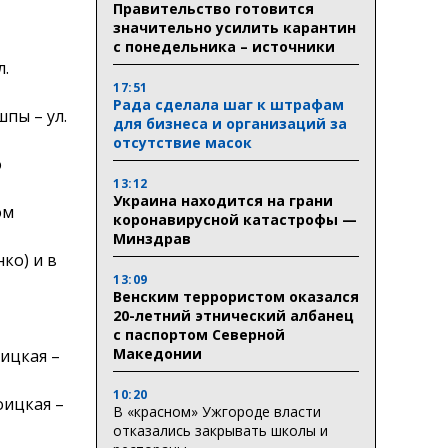
Правительство готовится
значительно усилить карантин
с понедельника – источники
л.
17:51
Рада сделала шаг к штрафам
шпы – ул.
для бизнеса и организаций за
отсутствие масок
о
13:12
Украина находится на грани
ом
коронавирусной катастрофы —
Минздрав
ко) и в
13:09
Венским террористом оказался
20-летний этнический албанец
с паспортом Северной
Македонии
оицкая –
10:20
оицкая –
В «красном» Ужгороде власти
отказались закрывать школы и