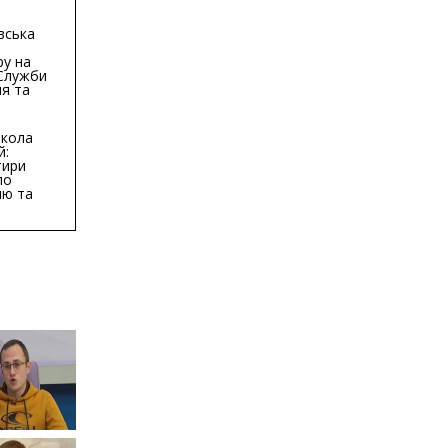
вська
ру на
 Служби
я та
тури у
бласті:
кола
й:
тири
по
ню та
ву
ктури