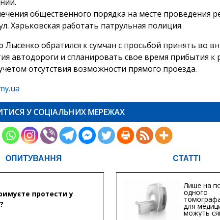
нии.
печения общественного порядка на месте проведения 
 ул. Харьковская работать патрульная полиция.
р Лысенко обратился к сумчан с просьбой принять во в
ия автодороги и спланировать свое время прибытия к
 учетом отсутствия возможности прямого проезда.
my.ua
ИТИСЯ У СОЦІАЛЬНИХ МЕРЕЖАХ
ОПИТУВАННЯ
СТАТТІ
Лише на по
одного
римуєте протести у
томографа
?
для медиц
можуть ся
мільйонів 