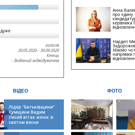
Анна Вале
про єдину
кандидату
керівника
відновленн
йдуже
інфраструк
Сумській о
Хіба...
Нардеп Ми
голосів
Задорожні
Маємо чо
20.05.2020
-
30.09.2020
напрямки 
Кінець
відновлен
- доданий відвідувачем
будівницт
критичної
інфрастру
ВІДЕО
ФОТО
Лідер “Батьківщини”
Сумщини Вадим
Лисий вітає жінок зі
святом весни