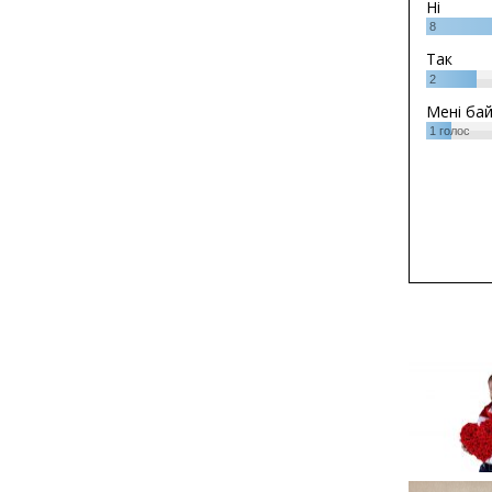
Ні
8
Так
2
Мені ба
1
голос