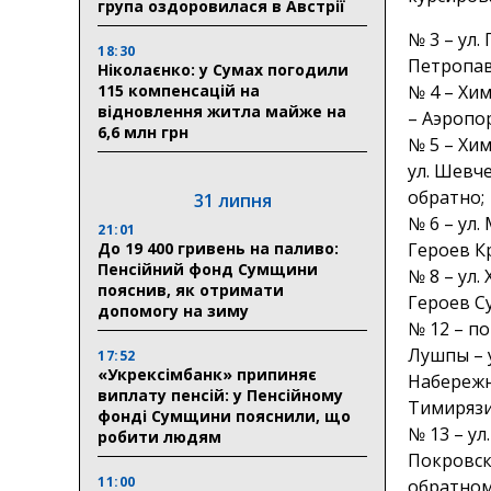
група оздоровилася в Австрії
№ 3 – ул.
18:30
Петропав
Ніколаєнко: у Сумах погодили
115 компенсацій на
№ 4 – Хим
відновлення житла майже на
– Аэропо
6,6 млн грн
№ 5 – Хим
ул. Шевче
обратно;
31 липня
№ 6 – ул.
21:01
До 19 400 гривень на паливо:
Героев Кр
Пенсійний фонд Сумщини
№ 8 – ул.
пояснив, як отримати
Героев Су
допомогу на зиму
№ 12 – п
Лушпы – 
17:52
«Укрексімбанк» припиняє
Набережна
виплату пенсій: у Пенсійному
Тимирязи
фонді Сумщини пояснили, що
№ 13 – ул
робити людям
Покровска
11:00
обратном