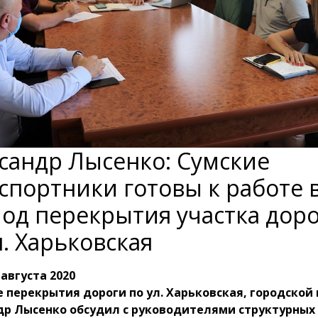
сандр Лысенко: Сумские
спортники готовы к работе 
од перекрытия участка дор
л. Харьковская
 августа 2020
 перекрытия дороги по ул. Харьковская, городской
др Лысенко обсудил с руководителями структурных