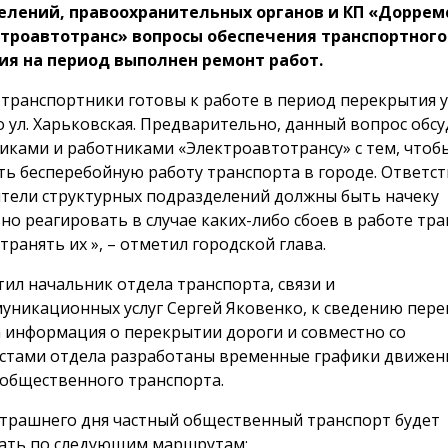
елений, правоохранительных органов и КП «Доррем
ктроавтотранс» вопросы обеспечения транспортного
я на период выполнен ремонт работ.
 транспортники готовы к работе в период перекрытия у
о ул. Харьковская. Предварительно, данный вопрос обсу
иками и работниками «Электроавтотрансу» с тем, чтоб
ть бесперебойную работу транспорта в городе. Ответс
тели структурных подразделений должны быть начеку
но реагировать в случае каких-либо сбоев в работе тра
транять их », – отметил городской глава.
тил начальник отдела транспорта, связи и
уникационных услуг Сергей Яковенко, к сведению пер
 информация о перекрытии дороги и совместно со
стами отдела разработаны временные графики движен
 общественного транспорта.
автрашнего дня частный общественный транспорт будет
ать по следующим маршрутам: