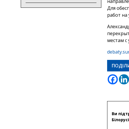
направле
Для обес
работ на
Александ
перекрыт
местам с
debaty.su
ПОДІЛ
Ви підт
Білорусі