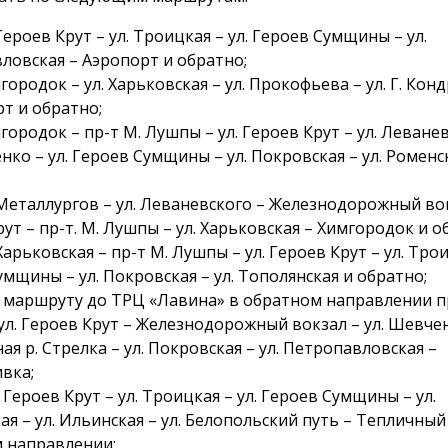
 Героев Крут – ул. Троицкая – ул. Героев Сумщины – ул.
ловская – Аэропорт и обратно;
городок – ул. Харьковская – ул. Прокофьева – ул. Г. Кон
рт и обратно;
городок – пр-т М. Лушпы – ул. Героев Крут – ул. Леване
нко – ул. Героев Сумщины – ул. Покровская – ул. Роменс
 Металлургов – ул. Леваневского – Железнодорожный вок
ут – пр-т. М. Лушпы – ул. Харьковская – Химгородок и о
 Харьковская – пр-т М. Лушпы – ул. Героев Крут – ул. Трои
мщины – ул. Покровская – ул. Тополянская и обратно;
о маршруту до ТРЦ «Лавина» в обратном направлении п
ул. Героев Крут – Железнодорожный вокзал – ул. Шевчен
я р. Стрелка – ул. Покровская – ул. Петропавловская –
вка;
. Героев Крут – ул. Троицкая – ул. Героев Сумщины – ул.
я – ул. Ильинская – ул. Белопольский путь – Тепличный
 направлении;