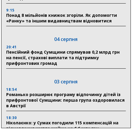
9:15
Понад 8 мільйонів книжок згоріли. Як допомогти
«Ранку» та іншим видавництвам відновитися
04 серпня
20:41
Пенсійний фонд Сумщини спрямував 0,2 млрд грн
на пенсії, страхові виплати та підтримку
прифронтових громад
03 серпня
18:54
Романько розширює програму відпочинку дітей із
прифронтової Сумщини: перша група оздоровилася
в Австрії
18:30
Ніколаєнко: у Сумах погодили 115 компенсацій на
відновлення житла майже на 6,6 млн грн