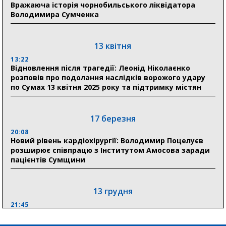
18:33
Вражаюча історія чорнобильського ліквідатора
Олексій Романько долучився до обговорення Плану
Володимира Сумченка
стійкості Сумщини з Прем’єр-міністром
18:11
13 квітня
Місто посилює міжнародну співпрацю: Суми
отримали 12 потужних станцій для Пунктів обігріву
13:22
Відновлення після трагедії: Леонід Ніколаєнко
розповів про подолання наслідків ворожого удару
по Сумах 13 квітня 2025 року та підтримку містян
29 липня
18:13
Лікарня Святого Пантелеймона отримала нову
17 березня
побутову техніку для комфорту пацієнтів
20:08
Новий рівень кардіохірургії: Володимир Поцелуєв
розширює співпрацю з Інститутом Амосова заради
пацієнтів Сумщини
13 грудня
21:45
“Внесення змін до процедури публічних закупівель має
збільшити завантаження стратегічних українських