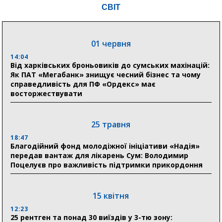
СВІТ
31 липня
21:01
01 червня
До 19 400 гривень на паливо: Пенсійний фонд
Сумщини пояснив, як отримати допомогу на зиму
14:04
Від харківських броньовиків до сумських махінацій:
Як ПАТ «Мегабанк» знищує чесний бізнес та чому
17:52
справедливість для ПФ «Ордекс» має
«Укрексімбанк» припиняє виплату пенсій: у
восторжествувати
Пенсійному фонді Сумщини пояснили, що робити
людям
25 травня
11:00
Артем Кобзар вручив родинам 20 полеглих Героїв
18:47
відзнаки «Почесного громадянина міста Суми»
Благодійний фонд молодіжної ініціативи «Надія»
передав вантаж для лікарень Сум: Володимир
Поцелуєв про важливість підтримки прикордоння
30 липня
19:38
Сумська клінічна лікарня Святого Пантелеймона
15 квітня
здобула головну відзнаку в медичній сфері України
12:23
25 рентген та понад 30 виїздів у 3-тю зону: