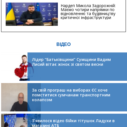
Нардеп Микола Задорожній:
Маємо чотири напрямки по
відновленню та будівництву
критичної інфраструктури
ВІДЕО
Лідер “Батьківщини” Сумщини Вадим
Лисий вітає жінок зі святом весни
За свій програш на виборах ЄС хоче
помститися сумчанам транспортним
колапсом
З’явилося відео бійки тітушок Ладухи в
магазині АТБ