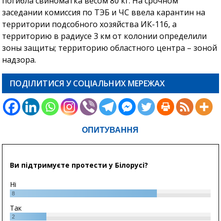
погибла свиноматка весом 80 кг. На срочном
заседании комиссия по ТЭБ и ЧС ввела карантин на
территории подсобного хозяйства ИК-116, а
территорию в радиусе 3 км от колонии определили
зоны защиты; территорию областного центра – зоной
надзора.
ПОДІЛИТИСЯ У СОЦІАЛЬНИХ МЕРЕЖАХ
ОПИТУВАННЯ
Ви підтримуєте протести у Білорусі?
Ні
8
Так
2