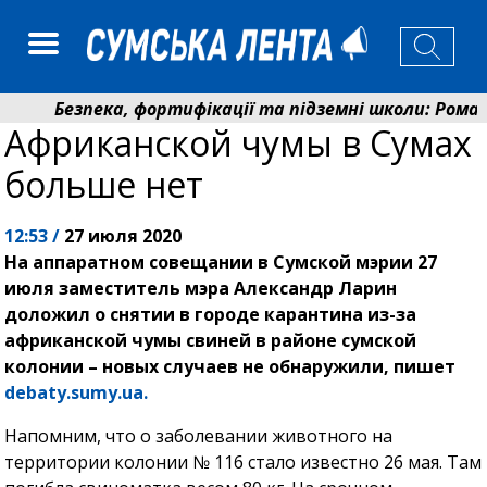
Безпека, фортифікації та підземні школи: Романько
Африканской чумы в Сумах
До 19 400 гривень на паливо: Пенсійний фонд Сумщ
больше нет
12:53 /
27 июля 2020
На аппаратном совещании в Сумской мэрии 27
июля заместитель мэра Александр Ларин
доложил о снятии в городе карантина из-за
африканской чумы свиней в районе сумской
колонии – новых случаев не обнаружили, пишет
debaty.sumy.ua.
Напомним, что о заболевании животного на
территории колонии № 116 стало известно 26 мая. Там