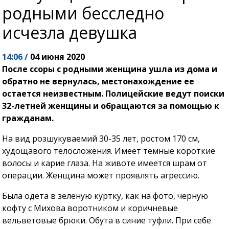
родными бесследно
исчезла девушка
14:06 /
04 июня 2020
После ссоры с родными женщина ушла из дома и
обратно не вернулась, местонахождение ее
остается неизвестным. Полицейские ведут поиски
32-летней женщины и обращаются за помощью к
гражданам.
На вид розшукуваемий 30-35 лет, ростом 170 см,
худощавого телосложения. Имеет темные короткие
волосы и карие глаза. На животе имеется шрам от
операции. Женщина может проявлять агрессию.
Была одета в зеленую куртку, как на фото, черную
кофту с Михова воротником и коричневые
вельветовые брюки. Обута в синие туфли. При себе