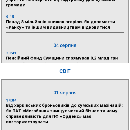
громади
9:15
Понад 8 мільйонів книжок згоріли. Як допомогти
«Ранку» та іншим видавництвам відновитися
04 серпня
20:41
Пенсійний фонд Сумщини спрямував 0,2 млрд грн
на пенсії, страхові виплати та підтримку
прифронтових громад
СВІТ
03 серпня
01 червня
18:54
Романько розширює програму відпочинку дітей із
14:04
прифронтової Сумщини: перша група оздоровилася
Від харківських броньовиків до сумських махінацій:
в Австрії
Як ПАТ «Мегабанк» знищує чесний бізнес та чому
справедливість для ПФ «Ордекс» має
восторжествувати
18:30
Ніколаєнко: у Сумах погодили 115 компенсацій на