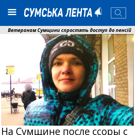
етеранам Сумщини спростять доступ до пенсій і ви
оманько розширює програму відпочинку дітей із приф
На Сумщине после ссоры с