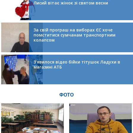
Лисий вітає жінок зі святом весни
За свій програш на виборах ЄС хоче
помститися сумчанам транспортним
колапсом
З’явилося відео бійки тітушок Ладухи в
магазині АТБ
ФОТО