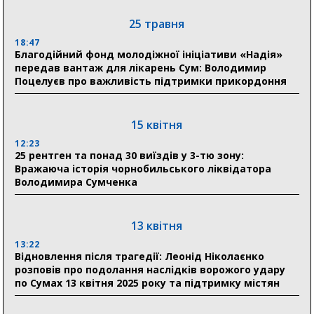
відновлення житла майже на 6,6 млн грн
25 травня
18:47
31 липня
Благодійний фонд молодіжної ініціативи «Надія»
передав вантаж для лікарень Сум: Володимир
21:01
Поцелуєв про важливість підтримки прикордоння
До 19 400 гривень на паливо: Пенсійний фонд
Сумщини пояснив, як отримати допомогу на зиму
15 квітня
17:52
«Укрексімбанк» припиняє виплату пенсій: у
12:23
Пенсійному фонді Сумщини пояснили, що робити
25 рентген та понад 30 виїздів у 3-тю зону:
людям
Вражаюча історія чорнобильського ліквідатора
Володимира Сумченка
11:00
Артем Кобзар вручив родинам 20 полеглих Героїв
відзнаки «Почесного громадянина міста Суми»
13 квітня
13:22
Відновлення після трагедії: Леонід Ніколаєнко
30 липня
розповів про подолання наслідків ворожого удару
19:38
по Сумах 13 квітня 2025 року та підтримку містян
Сумська клінічна лікарня Святого Пантелеймона
здобула головну відзнаку в медичній сфері України