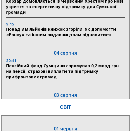
Кобзар домовляється із Червоним Хрестом про нові
укриття та енергетичну підтримку для Сумської
громади
9:15
Понад 8 мільйонів книжок згоріли. Як допомогти
«Ранку» та іншим видавництвам відновитися
04 серпня
20:41
Пенсійний фонд Сумщини спрямував 0,2 млрд грн
на пенсії, страхові виплати та підтримку
прифронтових громад
03 серпня
18:54
СВІТ
Романько розширює програму відпочинку дітей із
прифронтової Сумщини: перша група оздоровилася
в Австрії
01 червня
18:30