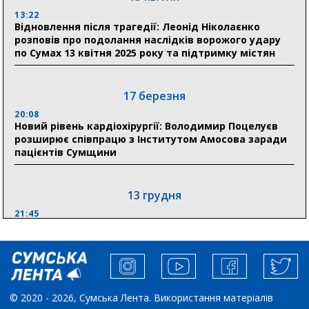
здобула головну відзнаку в медичній сфері України
13:22
Відновлення після трагедії: Леонід Ніколаєнко
18:33
розповів про подолання наслідків ворожого удару
Олексій Романько долучився до обговорення Плану
по Сумах 13 квітня 2025 року та підтримку містян
стійкості Сумщини з Прем’єр-міністром
18:11
17 березня
Місто посилює міжнародну співпрацю: Суми
отримали 12 потужних станцій для Пунктів обігріву
20:08
Новий рівень кардіохірургії: Володимир Поцелуєв
розширює співпрацю з Інститутом Амосова заради
пацієнтів Сумщини
13 грудня
21:45
“Внесення змін до процедури публічних закупівель має
збільшити завантаження стратегічних українських
виробників”, – нардеп Максим Гузенко
04 листопада
© 2020 - 2026, Сумська Лента. Використання матеріалів