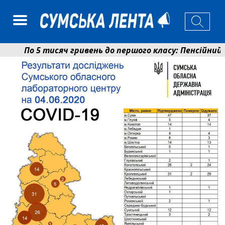
По 5 тисяч гривень до першого класу: Пенсійний ф
Ніколаєнко: у Сумах погодили 115 компенсацій на в