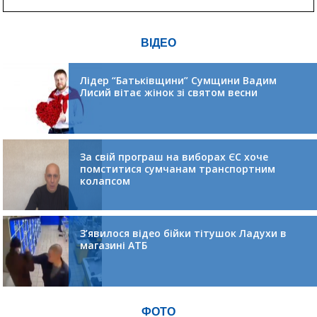
ВІДЕО
Лідер “Батьківщини” Сумщини Вадим
Лисий вітає жінок зі святом весни
За свій програш на виборах ЄС хоче
помститися сумчанам транспортним
колапсом
З’явилося відео бійки тітушок Ладухи в
магазині АТБ
ФОТО