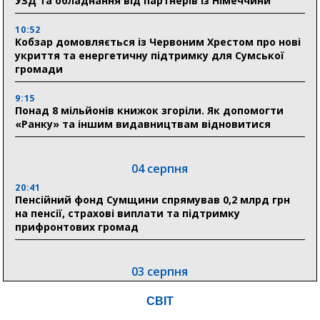
УЗД та обладнання від партнерів із Німеччини
10:52
Кобзар домовляється із Червоним Хрестом про нові
укриття та енергетичну підтримку для Сумської
громади
9:15
Понад 8 мільйонів книжок згоріли. Як допомогти
«Ранку» та іншим видавництвам відновитися
04 серпня
20:41
Пенсійний фонд Сумщини спрямував 0,2 млрд грн
на пенсії, страхові виплати та підтримку
прифронтових громад
03 серпня
18:54
СВІТ
Романько розширює програму відпочинку дітей із
прифронтової Сумщини: перша група оздоровилася