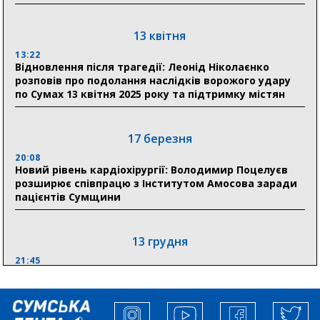
30 липня
19:38
Сумська клінічна лікарня Святого Пантелеймона
13 квітня
здобула головну відзнаку в медичній сфері України
13:22
Відновлення після трагедії: Леонід Ніколаєнко
18:33
розповів про подолання наслідків ворожого удару
Олексій Романько долучився до обговорення Плану
по Сумах 13 квітня 2025 року та підтримку містян
стійкості Сумщини з Прем’єр-міністром
18:11
17 березня
Місто посилює міжнародну співпрацю: Суми
отримали 12 потужних станцій для Пунктів обігріву
20:08
Новий рівень кардіохірургії: Володимир Поцелуєв
розширює співпрацю з Інститутом Амосова заради
пацієнтів Сумщини
13 грудня
21:45
“Внесення змін до процедури публічних закупівель має
збільшити завантаження стратегічних українських
виробників”, – нардеп Максим Гузенко