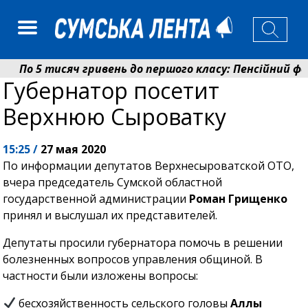
По 5 тисяч гривень до першого класу: Пенсійний фонд
Губернатор посетит
Ніколаєнко: у Сумах погодили 115 компенсацій на відн
Верхнюю Сыроватку
15:25 /
27 мая 2020
По информации депутатов Верхнесыроватской ОТО,
вчера председатель Сумской областной
государственной администрации
Роман Грищенко
принял и выслушал их представителей.
Депутаты просили губернатора помочь в решении
болезненных вопросов управления общиной. В
частности были изложены вопросы:
бесхозяйственность сельского головы
Аллы