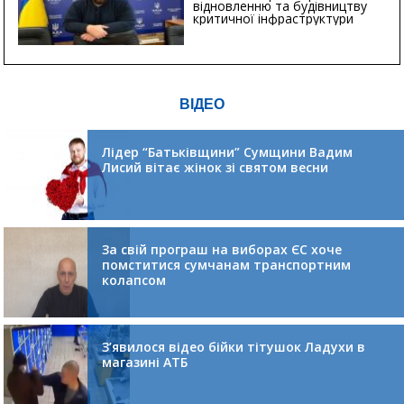
відновленню та будівництву
критичної інфраструктури
ВІДЕО
Лідер “Батьківщини” Сумщини Вадим
Лисий вітає жінок зі святом весни
За свій програш на виборах ЄС хоче
помститися сумчанам транспортним
колапсом
З’явилося відео бійки тітушок Ладухи в
магазині АТБ