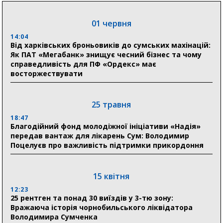
в Австрії
01 червня
18:30
Ніколаєнко: у Сумах погодили 115 компенсацій на
14:04
відновлення житла майже на 6,6 млн грн
Від харківських броньовиків до сумських махінацій:
Як ПАТ «Мегабанк» знищує чесний бізнес та чому
справедливість для ПФ «Ордекс» має
восторжествувати
31 липня
21:01
До 19 400 гривень на паливо: Пенсійний фонд
25 травня
Сумщини пояснив, як отримати допомогу на зиму
18:47
Благодійний фонд молодіжної ініціативи «Надія»
17:52
передав вантаж для лікарень Сум: Володимир
«Укрексімбанк» припиняє виплату пенсій: у
Поцелуєв про важливість підтримки прикордоння
Пенсійному фонді Сумщини пояснили, що робити
людям
15 квітня
11:00
Артем Кобзар вручив родинам 20 полеглих Героїв
12:23
відзнаки «Почесного громадянина міста Суми»
25 рентген та понад 30 виїздів у 3-тю зону:
Вражаюча історія чорнобильського ліквідатора
Володимира Сумченка