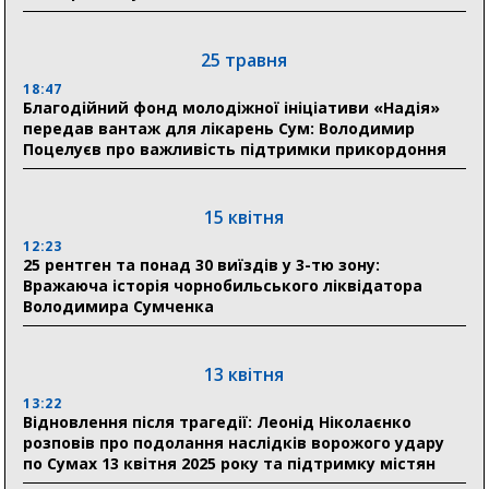
Сумщини пояснив, як отримати допомогу на зиму
25 травня
17:52
«Укрексімбанк» припиняє виплату пенсій: у
18:47
Пенсійному фонді Сумщини пояснили, що робити
Благодійний фонд молодіжної ініціативи «Надія»
людям
передав вантаж для лікарень Сум: Володимир
Поцелуєв про важливість підтримки прикордоння
11:00
Артем Кобзар вручив родинам 20 полеглих Героїв
відзнаки «Почесного громадянина міста Суми»
15 квітня
12:23
25 рентген та понад 30 виїздів у 3-тю зону:
30 липня
Вражаюча історія чорнобильського ліквідатора
19:38
Володимира Сумченка
Сумська клінічна лікарня Святого Пантелеймона
здобула головну відзнаку в медичній сфері України
13 квітня
18:33
Олексій Романько долучився до обговорення Плану
13:22
Відновлення після трагедії: Леонід Ніколаєнко
стійкості Сумщини з Прем’єр-міністром
розповів про подолання наслідків ворожого удару
по Сумах 13 квітня 2025 року та підтримку містян
18:11
Місто посилює міжнародну співпрацю: Суми