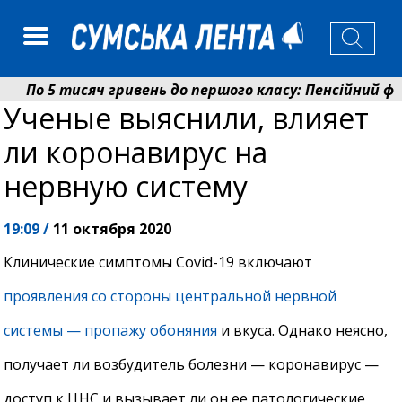
По 5 тисяч гривень до першого класу: Пенсійний фо
Ученые выяснили, влияет
Ніколаєнко: у Сумах погодили 115 компенсацій на від
ли коронавирус на
нервную систему
19:09 /
11 октября 2020
Клинические симптомы Covid-19 включают
проявления со стороны центральной нервной
системы — пропажу обоняния
и вкуса. Однако неясно,
получает ли возбудитель болезни — коронавирус —
доступ к ЦНС и вызывает ли он ее патологические