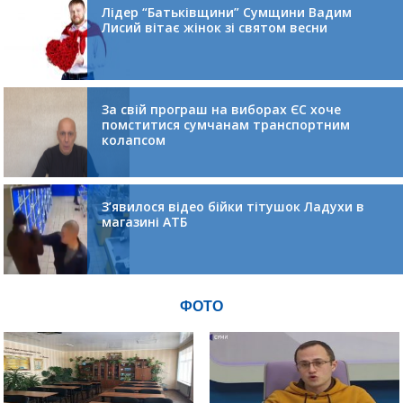
Лідер “Батьківщини” Сумщини Вадим
Лисий вітає жінок зі святом весни
За свій програш на виборах ЄС хоче
помститися сумчанам транспортним
колапсом
З’явилося відео бійки тітушок Ладухи в
магазині АТБ
ФОТО