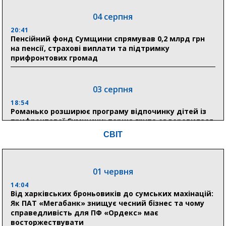
04 серпня
20:41
Пенсійний фонд Сумщини спрямував 0,2 млрд грн
на пенсії, страхові виплати та підтримку
прифронтових громад
03 серпня
18:54
Романько розширює програму відпочинку дітей із
прифронтової Сумщини: перша група оздоровилася
в Австрії
СВІТ
18:30
Ніколаєнко: у Сумах погодили 115 компенсацій на
відновлення житла майже на 6,6 млн грн
01 червня
14:04
Від харківських броньовиків до сумських махінацій:
31 липня
Як ПАТ «Мегабанк» знищує чесний бізнес та чому
справедливість для ПФ «Ордекс» має
21:01
восторжествувати
До 19 400 гривень на паливо: Пенсійний фонд