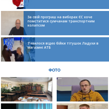
За свій програш на виборах ЄС хоче
помститися сумчанам транспортним
колапсом
З’явилося відео бійки тітушок Ладухи в
магазині АТБ
ФОТО