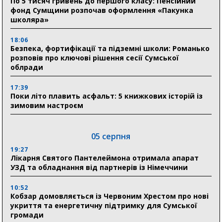
По 5 тисяч гривень до першого класу: Пенсійний
фонд Сумщини розпочав оформлення «Пакунка
школяра»
18:06
Безпека, фортифікації та підземні школи: Романько
розповів про ключові рішення сесії Сумської
облради
17:39
Поки літо плавить асфальт: 5 книжкових історій із
зимовим настроєм
05 серпня
19:27
Лікарня Святого Пантелеймона отримала апарат
УЗД та обладнання від партнерів із Німеччини
10:52
Кобзар домовляється із Червоним Хрестом про нові
укриття та енергетичну підтримку для Сумської
громади