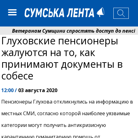
Ветеранам Сумщини спростять доступ до пенсій і 
Глуховские пенсионеры
Романько розширює програму відпочинку дітей із пр
жалуются на то, как
принимают документы в
собесе
12:00 /
03 августа 2020
Пенсионеры Глухова откликнулись на информацию в
местных СМИ, согласно которой наиболее уязвимые
категории могут получить антикризисную
карантинную гуманитарную помощь от