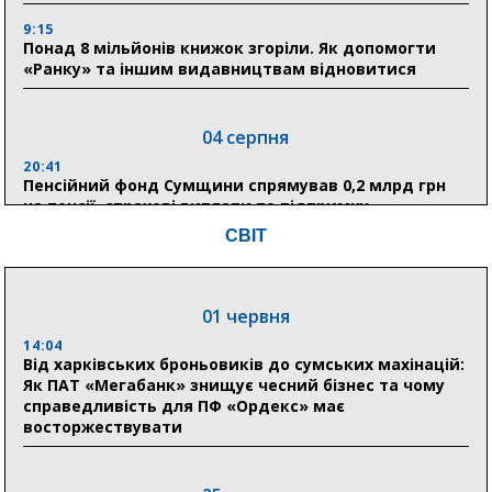
9:15
Понад 8 мільйонів книжок згоріли. Як допомогти
«Ранку» та іншим видавництвам відновитися
04 серпня
20:41
Пенсійний фонд Сумщини спрямував 0,2 млрд грн
на пенсії, страхові виплати та підтримку
прифронтових громад
СВІТ
03 серпня
01 червня
18:54
Романько розширює програму відпочинку дітей із
14:04
прифронтової Сумщини: перша група оздоровилася
Від харківських броньовиків до сумських махінацій:
в Австрії
Як ПАТ «Мегабанк» знищує чесний бізнес та чому
справедливість для ПФ «Ордекс» має
восторжествувати
18:30
Ніколаєнко: у Сумах погодили 115 компенсацій на
відновлення житла майже на 6,6 млн грн