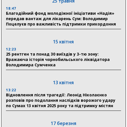
25 травня
18:47
31 липня
Благодійний фонд молодіжної ініціативи «Надія»
передав вантаж для лікарень Сум: Володимир
21:01
Поцелуєв про важливість підтримки прикордоння
До 19 400 гривень на паливо: Пенсійний фонд
Сумщини пояснив, як отримати допомогу на зиму
15 квітня
17:52
«Укрексімбанк» припиняє виплату пенсій: у
12:23
Пенсійному фонді Сумщини пояснили, що робити
25 рентген та понад 30 виїздів у 3-тю зону:
людям
Вражаюча історія чорнобильського ліквідатора
Володимира Сумченка
11:00
Артем Кобзар вручив родинам 20 полеглих Героїв
відзнаки «Почесного громадянина міста Суми»
13 квітня
13:22
Відновлення після трагедії: Леонід Ніколаєнко
30 липня
розповів про подолання наслідків ворожого удару
19:38
по Сумах 13 квітня 2025 року та підтримку містян
Сумська клінічна лікарня Святого Пантелеймона
здобула головну відзнаку в медичній сфері України
17 березня
18:33