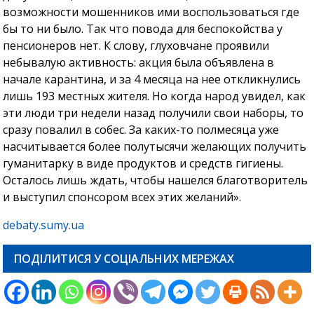
возможности мошенников ими воспользоваться где
бы то ни было. Так что повода для беспокойства у
пенсионеров нет. К слову, глуховчане проявили
небывалую активность: акция была объявлена в
начале карантина, и за 4 месяца на нее откликнулись
лишь 193 местных жителя. Но когда народ увидел, как
эти люди три недели назад получили свои наборы, то
сразу повалил в собес. За каких-то полмесяца уже
насчитывается более полутысячи желающих получить
гуманитарку в виде продуктов и средств гигиены.
Осталось лишь ждать, чтобы нашелся благотворитель
и выступил спонсором всех этих желаний».
debaty.sumy.ua
ПОДІЛИТИСЯ У СОЦІАЛЬНИХ МЕРЕЖАХ