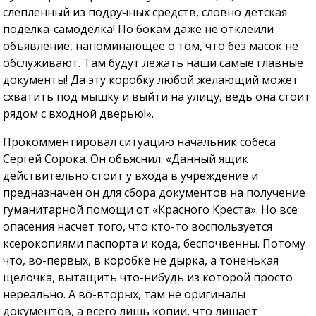
слепленный из подручных средств, словно детская
поделка-самоделка! По бокам даже не отклеили
объявление, напоминающее о том, что без масок не
обслуживают. Там будут лежать наши самые главные
документы! Да эту коробку любой желающий может
схватить под мышку и выйти на улицу, ведь она стоит
рядом с входной дверью!».
Прокомментировал ситуацию начальник собеса
Сергей Сорока. Он объяснил: «Данный ящик
действительно стоит у входа в учреждение и
предназначен он для сбора документов на получение
гуманитарной помощи от «Красного Креста». Но все
опасения насчет того, что кто-то воспользуется
ксерокопиями паспорта и кода, беспочвенны. Потому
что, во-первых, в коробке не дырка, а тоненькая
щелочка, вытащить что-нибудь из которой просто
нереально. А во-вторых, там не оригиналы
документов, а всего лишь копии, что лишает